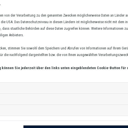
.
hmen von der Verarbeitung zu den genannten Zwecken möglicherweise Daten an Länder 
in die USA. Das Datenschutzniveau in diesen Ländern ist möglicherweise nicht mit dem i
o, dass staatliche Behörden auf diese Daten zugreifen können. Weitere Informationen zu 
iligen Anbieters.
cken, stimmen Sie sowohl dem Speichern und Abrufen von Informationen auf Ihrem Gerä
r die nachfolgend dargestellten bzw. die von Ihnen ausgewählten Verarbeitungszwecke 
g können Sie jederzeit über den links unten eingeblendeten Cookie-Button für 
Staffelsieger RL Süd Männer
01. April 2025