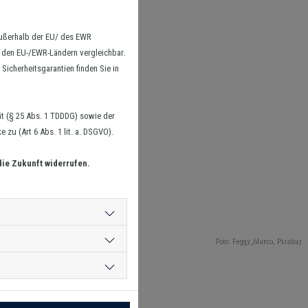
außerhalb der EU/ des EWR
n den EU-/EWR-Ländern vergleichbar.
Sicherheitsgarantien finden Sie in
t (§ 25 Abs. 1 TDDDG) sowie der
zu (Art 6 Abs. 1 lit. a. DSGVO).
die Zukunft widerrufen.
Foto: Peggy_Marco,
Pixabay