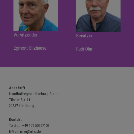
Vorsitzender:
Beisitzer:
Egmont Bilzhause
Rudi Ohm
Anschrift
Handballregion Lüneburg-Stade
Tilsiter Str. 11
21337 Lüneburg
Kontakt
Telefon:
+49 151 50997102
E-Mail:
info@hrl-s.de