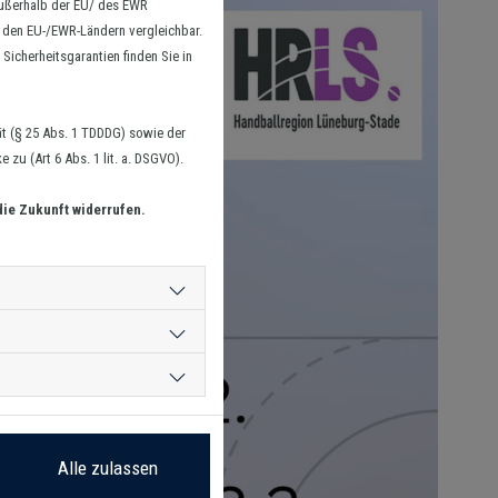
außerhalb der EU/ des EWR
n den EU-/EWR-Ländern vergleichbar.
Sicherheitsgarantien finden Sie in
t (§ 25 Abs. 1 TDDDG) sowie der
zu (Art 6 Abs. 1 lit. a. DSGVO).
die Zukunft widerrufen.
Alle zulassen