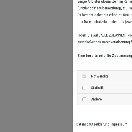
Einige Anbieter übermitteln im Ra
(Drittlanddatenübermittlung), z.B. 
Es besteht daher ein erhöhtes Risik
den Datenschutzrichtlinien des jewe
Indem Sie auf „ALLE ZULASSEN" kli
anschließenden Datenverarbeitung fü
Eine bereits erteilte Zustimmun
Notwendig
Statistik
Andere
Datenschutzerklärung
|
Impressum