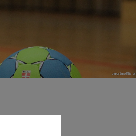
JeppeSmedNielse