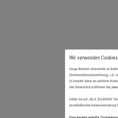
Wir verwenden Cookies
Einige Anbieter übermitteln im Ra
(Drittlanddatenübermittlung), z.B. 
Es besteht daher ein erhöhtes Risik
den Datenschutzrichtlinien des jewe
Indem Sie auf „ALLE ZULASSEN" kli
anschließenden Datenverarbeitung fü
Eine bereits erteilte Zustimmun