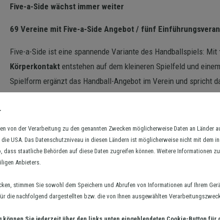
Five-a-Side wächst immer weiter
69 Vereine mit Five-a-Side Angebot / fünf Einführungsveran
Five-a-Side ist eine spannende Variante des Handballspiels: Mit
Körperkontakt
entstehen auf dem kleineren Spielfeld und eine
Spielform ergänzt das Handball-Angebot im Verein und spricht d
Handballspieler sowie Neulinge an.
.
Seit seiner Einführung Ende 2021 hat Five-a-Side einen enormen
hmen von der Verarbeitung zu den genannten Zwecken möglicherweise Daten an Länder 
der Spielbetrieb mit 18 Teams in die dritte Saison. In der Hand
in die USA. Das Datenschutzniveau in diesen Ländern ist möglicherweise nicht mit dem i
der Premierensaison 2024/25 nahezu verdoppelt: 13 Teams gehen
o, dass staatliche Behörden auf diese Daten zugreifen können. Weitere Informationen zu 
Niedersachsen, Lüneburg-Stade und Braunschweig-Göttingen ist
iligen Anbieters.
Der HVNB bietet zum Ende des Jahres 2025 bzw. Anfang 2026 fü
cken, stimmen Sie sowohl dem Speichern und Abrufen von Informationen auf Ihrem Gerä
r die nachfolgend dargestellten bzw. die von Ihnen ausgewählten Verarbeitungszwecke 
an. Dabei werden die Regeln von Five-a-Side und praktische Hilfe
erhalten alle Teilnehmenden mit einem Five-a-Side Ball und de
g können Sie jederzeit über den links unten eingeblendeten Cookie-Button für 