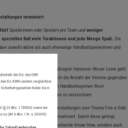
staltungen terminiert
fünf
Spielerinnen oder Spielern pro Team und
weniger
m
speziellen Ball viele Toraktionen und jede Menge Spaß.
Die
abei sowohl aktive als auch ehemalige Handballspielerinnen und
 Zuwachs erlebt. In der Handballregion Hannover-Weser-Leine geht
außerhalb der EU/ des EWR
ballregion Bremen-Nordsee hat sich die Anzahl der Vereine gegenüber
n den EU-/EWR-Ländern vergleichbar.
 nun an den Start. Auch in den Handballregionen West
Sicherheitsgarantien finden Sie in
 eine steigende Anzahl an Teams zu verzeichnen.
nf dezentrale Einführungsveranstaltungen zum Thema Five-a-Side
t (§ 25 Abs. 1 TDDDG) sowie der
zu (Art 6 Abs. 1 lit. a. DSGVO).
n zur Einführung im Verein thematisiert. Damit diese gelingt,
m Handbuch nicht nur das entsprechende Know-How, sondern auch
die Zukunft widerrufen.